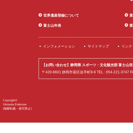
世界遺産登録について
富
富士山年表
富
世界遺産 富士
インフォメーション
サイトマップ
リンク
山とことんガ
イド
【お問い合わせ】静岡県 スポーツ・文化観光部 富士山
〒420-8601 静岡市葵区追手町9-6 TEL : 054-221-3747 FAX :
Copyright©
Shizuoka Prefecture.
[無断転載・複写禁止]