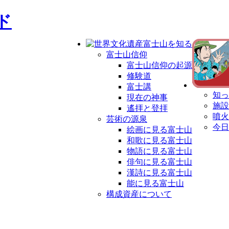
ド
富士山信仰
富士山信仰の起源
修験道
富士講
知っ
現在の神事
施設
遙拝と登拝
噴火
芸術の源泉
今日
絵画に見る富士山
和歌に見る富士山
物語に見る富士山
俳句に見る富士山
漢詩に見る富士山
能に見る富士山
構成資産について