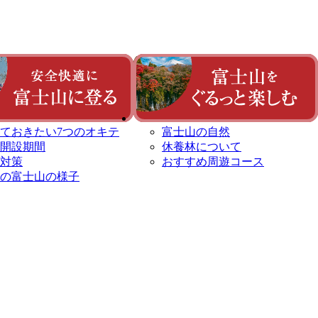
ておきたい7つのオキテ
富士山の自然
開設期間
休養林について
対策
おすすめ周遊コース
の富士山の様子