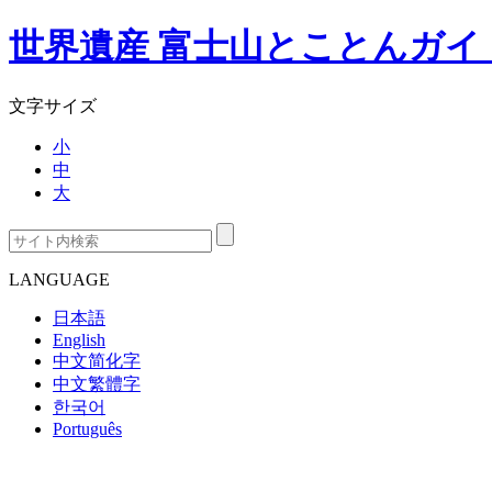
世界遺産 富士山とことんガイ
文字サイズ
小
中
大
LANGUAGE
日本語
English
中文简化字
中文繁體字
한국어
Português