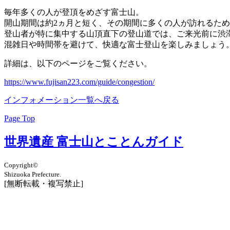
毎年多くの人が登頂をめざす富士山。
開山期間は約2ヵ月と短く、その期間に多くの人が訪れるた
登山者が特に集中する山頂直下の登山道では、ご来光前に渋
混雑日や時間帯を避けて、快適な富士登山を楽しみましょう
詳細は、以下のページをご覧ください。
https://www.fujisan223.com/guide/congestion/
インフォメーション一覧へ戻る
Page Top
世界遺産 富士山とことんガイド
Copyright©
Shizuoka Prefecture.
[無断転載・複写禁止]