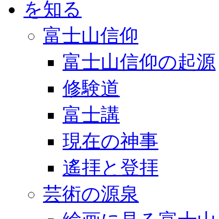
富士山信仰
富士山信仰の起源
修験道
富士講
現在の神事
遙拝と登拝
芸術の源泉